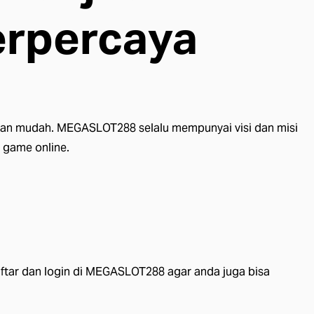
erpercaya
an mudah. MEGASLOT288 selalu mempunyai visi dan misi 
 game online.
aftar dan login di MEGASLOT288 agar anda juga bisa 